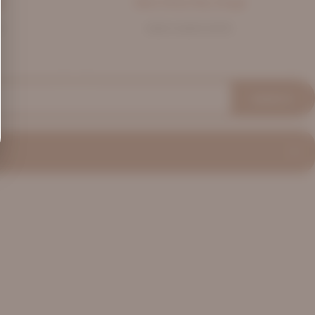
h
Mini 6-Pack Play Dough
E
EREN KIRTASİYE
SEARCH
▼