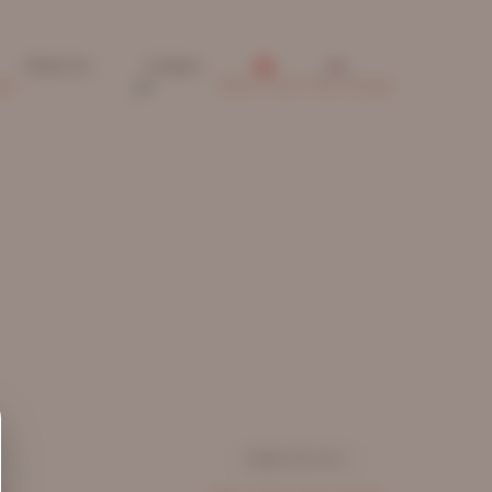
About Us
Contact
Kod:
ERN-009