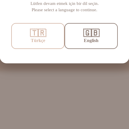
4-Pack Play Dough
6-Pack Play Doug
Lütfen devam etmek için bir dil seçin.
Please select a language to continue.
EREN KIRTASİYE
EREN KIRTASİY
🇹🇷
🇬🇧
Türkçe
English